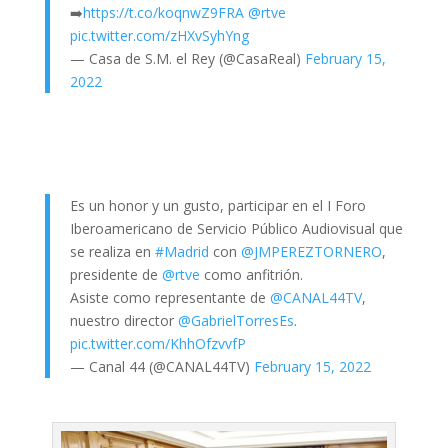
➡️
https://t.co/koqnwZ9FRA
@rtve
pic.twitter.com/zHXvSyhYng
— Casa de S.M. el Rey (@CasaReal)
February 15,
2022
Es un honor y un gusto, participar en el I Foro
Iberoamericano de Servicio Público Audiovisual que
se realiza en
#Madrid
con
@JMPEREZTORNERO
,
presidente de
@rtve
como anfitrión.
Asiste como representante de
@CANAL44TV
,
nuestro director
@GabrielTorresEs
.
pic.twitter.com/KhhOfzvvfP
— Canal 44 (@CANAL44TV)
February 15, 2022