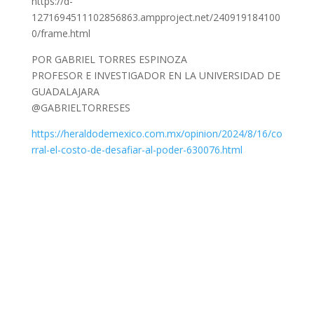
https://d-
1271694511102856863.ampproject.net/240919184100
0/frame.html
POR GABRIEL TORRES ESPINOZA
PROFESOR E INVESTIGADOR EN LA UNIVERSIDAD DE
GUADALAJARA
@GABRIELTORRESES
https://heraldodemexico.com.mx/opinion/2024/8/16/co
rral-el-costo-de-desafiar-al-poder-630076.html