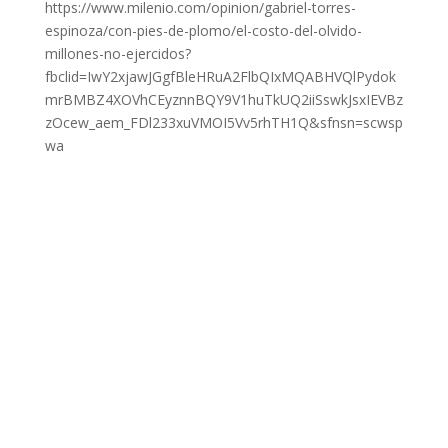
https://www.milenio.com/opinion/gabriel-torres-
espinoza/con-pies-de-plomo/el-costo-del-olvido-
millones-no-ejercidos?
fbclid=IwY2xjawJGgfBleHRuA2FlbQIxMQABHVQlPydok
mrBMBZ4XOVhCEyznnBQY9V1huTkUQ2iiSswkJsxIEVBz
zOcew_aem_FDl233xuVMOI5Vv5rhTH1Q&sfnsn=scwsp
wa