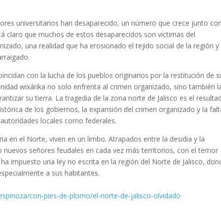
ores universitarios han desaparecido, un número que crece junto con
está claro que muchos de estos desaparecidos son víctimas del
izado, una realidad que ha erosionado el tejido social de la región y
arraigado.
ncidan con la lucha de los pueblos originarios por la restitución de s
unidad wixárika no solo enfrenta al crimen organizado, sino también l
ntizar su tierra. La tragedia de la zona norte de Jalisco es el resulta
istórica de los gobiernos, la expansión del crimen organizado y la fal
s autoridades locales como federales.
a en el Norte, viven en un limbo. Atrapados entre la desidia y la
mo nuevos señores feudales en cada vez más territorios, con el temor
 ha impuesto una ley no escrita en la región del Norte de Jalisco, don
 especialmente a sus habitantes.
espinoza/con-pies-de-plomo/el-norte-de-jalisco-olvidado