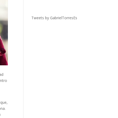
Tweets by GabrielTorresEs
dad
entro
 que,
ona.
u