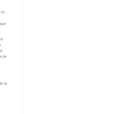
 la
 que
us
a
do
ta de
de la