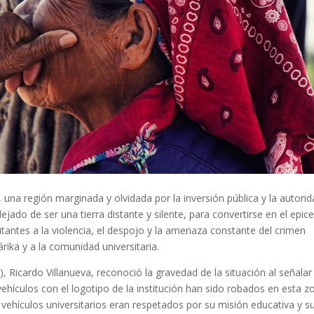
, una región marginada y olvidada por la inversión pública y la autori
ejado de ser una tierra distante y silente, para convertirse en el epic
tantes a la violencia, el despojo y la amenaza constante del crimen
rika y a la comunidad universitaria.
, Ricardo Villanueva, reconoció la gravedad de la situación al señalar
 vehículos con el logotipo de la institución han sido robados en esta z
vehículos universitarios eran respetados por su misión educativa y s