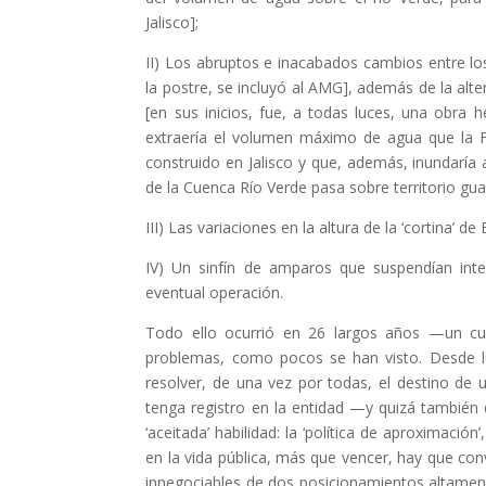
Jalisco];
II) Los abruptos e inacabados cambios entre los 
la postre, se incluyó al AMG], además de la alter
[en sus inicios, fue, a todas luces, una obra
extraería el volumen máximo de agua que la F
construido en Jalisco y que, además, inundaría a
de la Cuenca Río Verde pasa sobre territorio gu
III) Las variaciones en la altura de la ‘cortina’ de
IV) Un sinfín de amparos que suspendían inter
eventual operación.
Todo ello ocurrió en 26 largos años —un cu
problemas, como pocos se han visto. Desde lu
resolver, de una vez por todas, el destino de 
tenga registro en la entidad —y quizá también 
‘aceitada’ habilidad: la ‘política de aproximació
en la vida pública, más que vencer, hay que con
innegociables de dos posicionamientos altamen