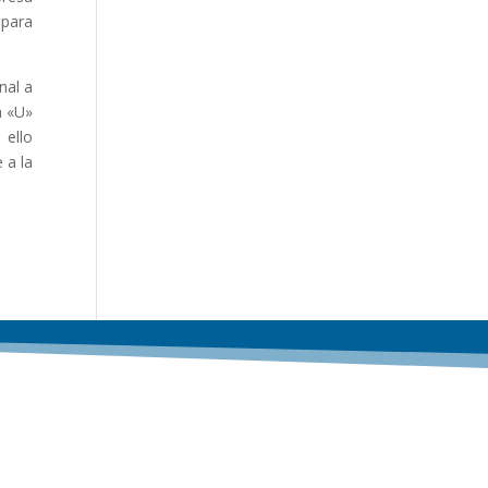
 para
nal a
n «U»
 ello
 a la