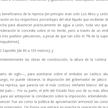
beneficiarios de la represa [en principio eran solo Los Altos y León;
ación en los respectivos porcentajes del vital líquido que recibirían de
 hecha para abastecer prácticamente de agua a León, toda vez que
ederación le concedía sobre el rio Verde, pero a través de un em
 tres pueblos jaliscienses, a pesar de que tan sólo el 7% de la super
anajuatense];
 El Zapotillo [de 80 a 105 metros]; y
mitentemente las obras de construcción, la altura de la ‘cortina’
arto de siglo—, para asentarse sobre el embalse un caótico al
ego, no puede obviarse, la disposición del gobernador de Jalisco
una represa, que parecía ser el más costoso ‘elefante blanco’ del q
del país—. Por su parte, el Jefe del Estado hizo uso de su más afin
n’, para así anteponer la conciliación sobre la imposición, entendiendo
vencer. Fue así como la ‘política de aproximación’ armonizó las cons
te polarizados. De forma que entrará en marcha la operación de la 