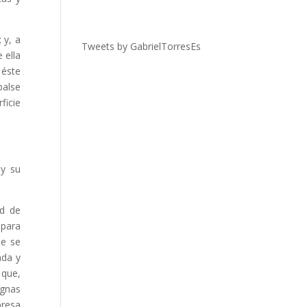
 y, a
Tweets by GabrielTorresEs
 ella
 éste
balse
ficie
 y su
ud de
 para
ue se
ada y
 que,
ignas
presa