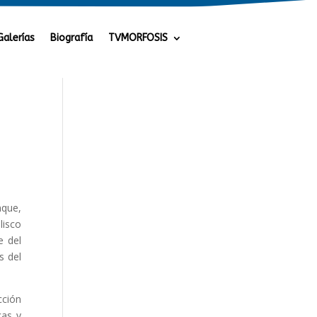
Galerías
Biografía
TVMORFOSIS
nque,
lisco
e del
s del
cción
cas y