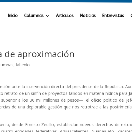
Inicio
Columnas
Artículos
Noticias
Entrevistas
ica de aproximación
lumnas
,
Milenio
reción ante la intervención directa del presidente de la República. Au
retrato de un sinfín de proyectos fallidos en materia hídrica para Ja
uperior a los 30 mil millones de pesos—, el oficio político del Jef
ercias de una deplorable gestión que nos retrotrae a las postrimería
xenio, desde Ernesto Zedillo, establecían nuevos derechos de extra
cuatro entidades federativas [Aguascalientes, Guanajuato, Zacate