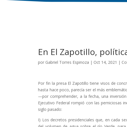
En El Zapotillo, polít
por
Gabriel Torres Espinoza
|
Oct 14, 2021
|
Co
Por fin la presa El Zapotillo tiene visos de conc
hasta hace poco, parecía ser el más emblemático 
—por comprehender, a la fecha, una inversión s
Ejecutivo Federal rompió con las perniciosas in
siglo pasado:
I) Los decretos presidenciales que, en cada se
del volumen de agua sobre el río Verde, para 