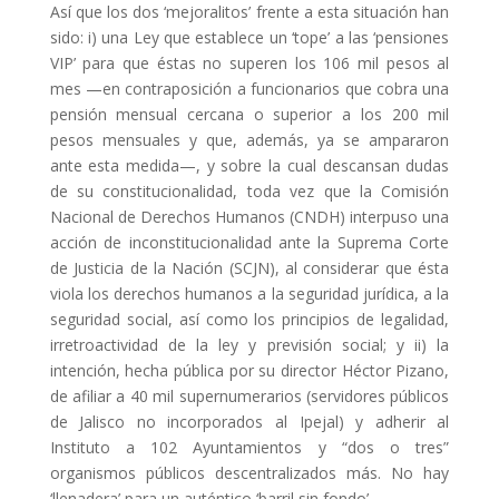
Así que los dos ‘mejoralitos’ frente a esta situación han
sido: i) una Ley que establece un ‘tope’ a las ‘pensiones
VIP’ para que éstas no superen los 106 mil pesos al
mes —en contraposición a funcionarios que cobra una
pensión mensual cercana o superior a los 200 mil
pesos mensuales y que, además, ya se ampararon
ante esta medida—, y sobre la cual descansan dudas
de su constitucionalidad, toda vez que la Comisión
Nacional de Derechos Humanos (CNDH) interpuso una
acción de inconstitucionalidad ante la Suprema Corte
de Justicia de la Nación (SCJN), al considerar que ésta
viola los derechos humanos a la seguridad jurídica, a la
seguridad social, así como los principios de legalidad,
irretroactividad de la ley y previsión social; y ii) la
intención, hecha pública por su director Héctor Pizano,
de afiliar a 40 mil supernumerarios (servidores públicos
de Jalisco no incorporados al Ipejal) y adherir al
Instituto a 102 Ayuntamientos y “dos o tres”
organismos públicos descentralizados más. No hay
‘llenadera’ para un auténtico ‘barril sin fondo’.