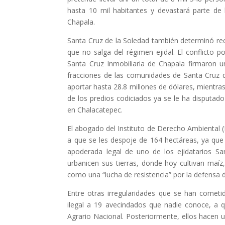
hasta 10 mil habitantes y devastará parte de 
Chapala.
Santa Cruz de la Soledad también determinó rec
que no salga del régimen ejidal. El conflicto p
Santa Cruz Inmobiliaria de Chapala firmaron u
fracciones de las comunidades de Santa Cruz d
aportar hasta 28.8 millones de dólares, mientra
de los predios codiciados ya se le ha disputad
en Chalacatepec.
El abogado del Instituto de Derecho Ambiental (I
a que se les despoje de 164 hectáreas, ya que s
apoderada legal de uno de los ejidatarios Sa
urbanicen sus tierras, donde hoy cultivan maíz
como una “lucha de resistencia” por la defensa 
Entre otras irregularidades que se han cometi
ilegal a 19 avecindados que nadie conoce, a q
Agrario Nacional. Posteriormente, ellos hacen 