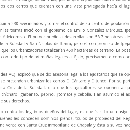
los dos cerros que cuentan con una vista privilegiada hacía el la
ibir a 230 avecindados y tomar el control de su centro de población
or las tierras inició con el gobierno de Emilio González Márquez. Ipe
n fideicomiso. El primer predio a desarrollar son 53.7 hectáreas d
e la Soledad y San Nicolás de Ibarra, pero el compromiso de Ipeja
s que los urbanizadores totalizarían 450 hectáreas de terreno. La pos
o con todo tipo de artimañas legales al Ejido, precisamente como oc
dea AC), explicó que se dio asesoría legal a los ejidatarios que se o
e pretenden urbanizar los cerros El Cántaro y El Junco. Por su part
nta Cruz de la Soledad, dijo que los agricultores se oponen a q
, chícharo, garbanzo, pepino, jitomate y cebolla. Han asumido el a
de sus derechos.
do contra los legítimos dueños del lugar, es que “se dio una asign
uienes les conceden dominios plenos, títulos de propiedad del Reg
una venta con Santa Cruz inmobiliaria de Chapala y ésta a su vez ha