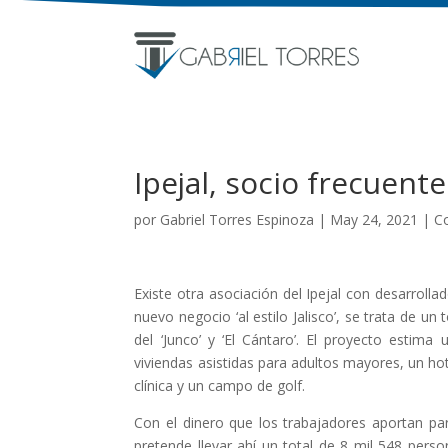
Ipejal, socio frecuente
por
Gabriel Torres Espinoza
|
May 24, 2021
|
C
Existe otra asociación del Ipejal con desarroll
nuevo negocio ‘al estilo Jalisco’, se trata de un
del ‘Junco’ y ‘El Cántaro’. El proyecto estim
viviendas asistidas para adultos mayores, un hote
clínica y un campo de golf.
Con el dinero que los trabajadores aportan para
pretende llevar ahí un total de 8 mil 548 per