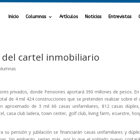
Inicio
Columnas
Artículos
Noticias
Entrevistas
 del cartel inmobiliario
olumnas
adores privados, donde Pensiones aportará 390 millones de pesos. En
 total de 4 mil 424 construcciones que se pretenden realizar sobre el 
a un aproximado de 3 mil 66 casas unifamiliares, 812 casas dúplex
l, casa club ladera, town center, golf club, living farm, ecuestre, hosp
 su pensión y jubilación se financiarán casas unifamiliares y dúple
sonas. Sin embargo, serían más, por lo que el poblado nuevo contar