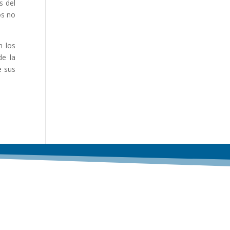
s del
os no
n los
de la
e sus