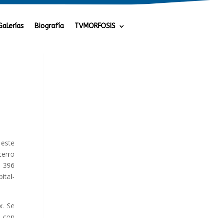
Galerías
Biografía
TVMORFOSIS
 este
cerro
, 396
ital-
x. Se
á con