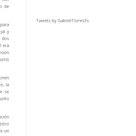
go de
Tweets by GabrielTorresEs
 para
jal y
e dos
l era
esión
urrió
ponen
e, la
ue se
sunto
ación
istro
ce un