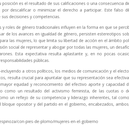
posición es el resultado de sus calificaciones o una consecuencia di
 por descalificar o minimizar el derecho a participar. Este falso d
e sus decisiones y competencias.
 y roles de género tradicionales influyen en la forma en que se perci
sar de los avances en igualdad de género, persisten estereotipos sob
 las mujeres, lo que limita su libertad de acción en el ámbito polí
sión social de representar y abogar por todas las mujeres, un desafí
arones. Esta expectativa resulta aplastante y, en no pocas ocasi
responsabilidades públicas.
ncluyendo a otros políticos, los medios de comunicación y el elect
os, resulta crucial para apuntalar que su representación sea efectiva
 mayor equidad y reconocimiento del efectivo aporte y capacidad d
olo como un resultado del activismo feminista, de las cuotas o d
 como un reflejo de su competencia y liderazgo inherentes, tal com
l bloque opositor y del partido en el gobierno, encabezados, ambos
s-espinoza/con-pies-de-plomo/mujeres-en-el-gobierno