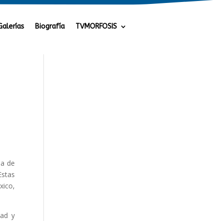
Galerías
Biografía
TVMORFOSIS
ia de
Estas
xico,
dad y