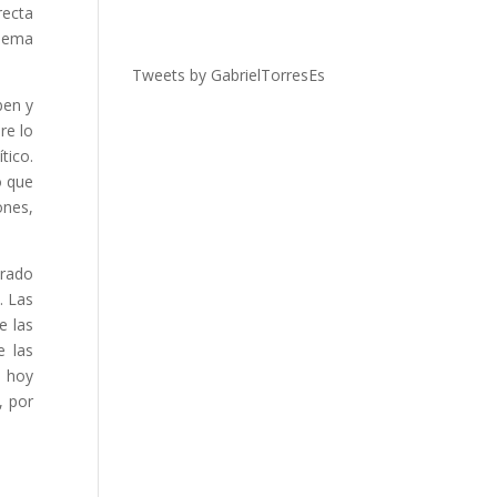
recta
ilema
Tweets by GabrielTorresEs
ben y
re lo
tico.
o que
ones,
orado
. Las
e las
e las
o hoy
, por