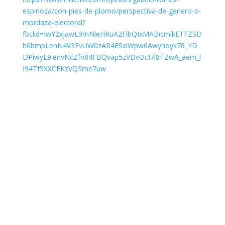
espinoza/con-pies-de-plomo/perspectiva-de-genero-o-
mordaza-electoral?
fbclid=IwY2xjawL9rnNleHRuA2FlbQIxMABicmlkETFZSD
h6bmpLenN4V3FvUW0zAR4ESxiWpw6Awyhoyk78_YD
DPiwyL9ienvNcZfn84FBQvap5zVDvOcI7l8TZwA_aem_l
I94Tf5XXCEKzVQSrhe7uw