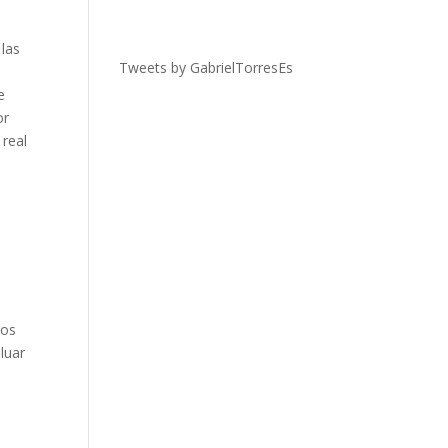
 las
Tweets by GabrielTorresEs
e
or
 real
tos
luar