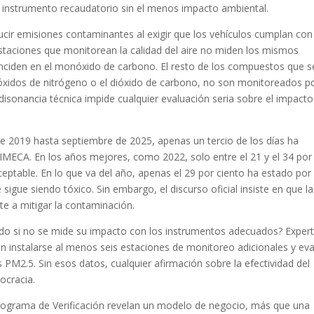
do instrumento recaudatorio sin el menos impacto ambiental.
ucir emisiones contaminantes al exigir que los vehículos cumplan con
 estaciones que monitorean la calidad del aire no miden los mismos
nciden en el monóxido de carbono. El resto de los compuestos que s
 óxidos de nitrógeno o el dióxido de carbono, no son monitoreados p
 disonancia técnica impide cualquier evaluación seria sobre el impacto
sde 2019 hasta septiembre de 2025, apenas un tercio de los días ha
 IMECA. En los años mejores, como 2022, solo entre el 21 y el 34 por
aceptable. En lo que va del año, apenas el 29 por ciento ha estado por
 sigue siendo tóxico. Sin embargo, el discurso oficial insiste en que la
ente a mitigar la contaminación.
ndo si no se mide su impacto con los instrumentos adecuados? Exper
an instalarse al menos seis estaciones de monitoreo adicionales y eva
 PM2.5. Sin esos datos, cualquier afirmación sobre la efectividad del
ocracia.
Programa de Verificación revelan un modelo de negocio, más que una