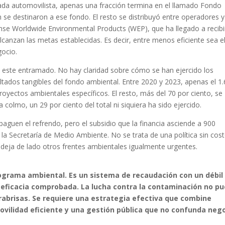
cada automovilista, apenas una fracción termina en el llamado Fondo
n se destinaron a ese fondo. El resto se distribuyó entre operadores y
se Worldwide Environmental Products (WEP), que ha llegado a recibi
canzan las metas establecidas. Es decir, entre menos eficiente sea e
gocio.
n este entramado. No hay claridad sobre cómo se han ejercido los
tados tangibles del fondo ambiental. Entre 2020 y 2023, apenas el 1
royectos ambientales específicos. El resto, más del 70 por ciento, se
 colmo, un 29 por ciento del total ni siquiera ha sido ejercido.
 paguen el refrendo, pero el subsidio que la financia asciende a 900
la Secretaría de Medio Ambiente. No se trata de una política sin cost
 deja de lado otros frentes ambientales igualmente urgentes.
rograma ambiental. Es un sistema de recaudación con un débil
i eficacia comprobada. La lucha contra la contaminación no p
rabrisas. Se requiere una estrategia efectiva que combine
ovilidad eficiente y una gestión pública que no confunda neg