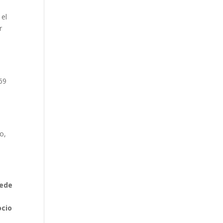
 el
r
l
.69
o,
uede
ocio