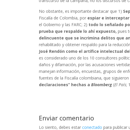
transcurso de la campaña, no los discursos de 
No obstante, es importante destacar que 1)
Sep
Fiscalía de Colombia, por
espiar e interceptar
el Gobierno y las FARC; 2)
todo lo señalado po
prueba que respalde lo ahí expuesto,
pues t
delincuente que se incrimina delitos que 
rehabilitado y obtener respaldo para la reducci
José Rendón como el artífice intelectual d
es considerado uno de los 10 consultores polít
daños y difamación, por las acusaciones vertida
manejan información, encuestas, grupos de enfo
fuentes de la Fiscalía colombiana, que siguiero
declaraciones” hechas a
Bloomberg
(
El País
; 
Enviar comentario
Lo siento, debes estar
conectado
para publicar 