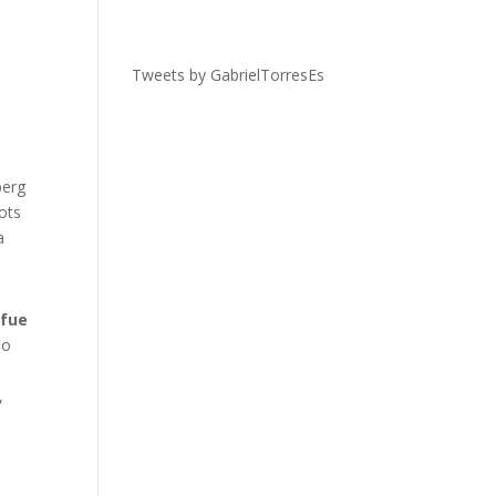
Tweets by GabrielTorresEs
berg
bots
a
 fue
io
,