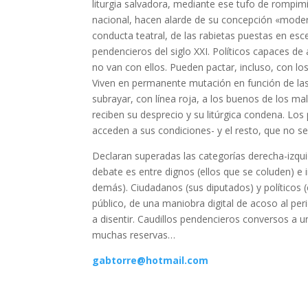
liturgia salvadora, mediante ese tufo de rompim
nacional, hacen alarde de su concepción «modern
conducta teatral, de las rabietas puestas en esc
pendencieros del siglo XXI. Políticos capaces de 
no van con ellos. Pueden pactar, incluso, con lo
Viven en permanente mutación en función de las
subrayar, con línea roja, a los buenos de los m
reciben su desprecio y su litúrgica condena. Los
acceden a sus condiciones- y el resto, que no se
Declaran superadas las categorías derecha-izqui
debate es entre dignos (ellos que se coluden) e 
demás). Ciudadanos (sus diputados) y políticos 
público, de una maniobra digital de acoso al per
a disentir. Caudillos pendencieros conversos a 
muchas reservas…
gabtorre@hotmail.com