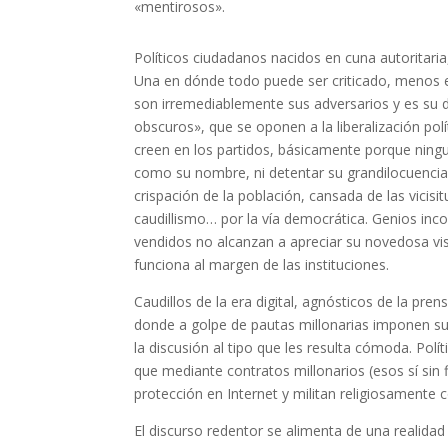
«mentirosos».
Políticos ciudadanos nacidos en cuna autoritari
Una en dónde todo puede ser criticado, menos el
son irremediablemente sus adversarios y es su 
obscuros», que se oponen a la liberalización polí
creen en los partidos, básicamente porque ning
como su nombre, ni detentar su grandilocuencia
crispación de la población, cansada de las vicis
caudillismo… por la vía democrática. Genios in
vendidos no alcanzan a apreciar su novedosa vis
funciona al margen de las instituciones.
Caudillos de la era digital, agnósticos de la prensa
donde a golpe de pautas millonarias imponen su
la discusión al tipo que les resulta cómoda. Po
que mediante contratos millonarios (esos sí sin f
protección en Internet y militan religiosamente
El discurso redentor se alimenta de una realida