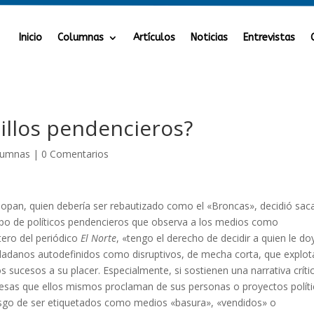
Inicio
Columnas
Artículos
Noticias
Entrevistas
illos pendencieros?
lumnas
|
0 Comentarios
pan, quien debería ser rebautizado como el «Broncas», decidió sac
tipo de políticos pendencieros que observa a los medios como
tero del periódico
El Norte
, «tengo el derecho de decidir a quien le doy
iudadanos autodefinidos como disruptivos, de mecha corta, que explo
 sucesos a su placer. Especialmente, si sostienen una narrativa críti
 esas que ellos mismos proclaman de sus personas o proyectos políti
riesgo de ser etiquetados como medios «basura», «vendidos» o