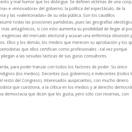
iento y mal humor que los distingue. Se definen víctimas de una conj
a» e «innovadora» del gobierno: la política del espectáculo, de la
ena y las «valentonadas» de su vida pública. Son los caudillos
asumir todas las posiciones partidistas, pues las geografías ideológic
s más antagónicos, si con esto aumenta su posibilidad de llegar al po
 exigencias del mercado electoral y acusan una enfermiza obsesión 
alos. Ellos y los demás; los medios que merecen su aprobación y los q
 periodistas que ellos certifican como profesionales –tal vez porque
 pliegan a las sesudas tácticas de sus gurús consultores.
erda, para poder tranzar con todos los factores de poder. Su único
indignos (los medios). Decentes (sus gobiernos) e indecentes (todos 
(el resto del Congreso). Interesados auspiciantes, con mucho dinero
iodista que cuestiona, a la crítica en los medios y al derecho democrá
una democracia que dicen que les gusta, pero sólo con reservas, con