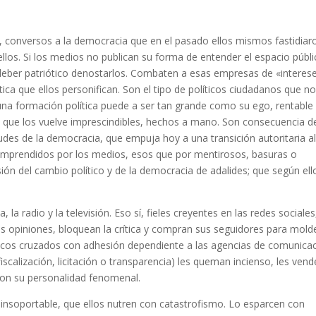
a, conversos a la democracia que en el pasado ellos mismos fastidiar
los. Si los medios no publican su forma de entender el espacio públi
deber patriótico denostarlos. Combaten a esas empresas de «interes
tica que ellos personifican. Son el tipo de políticos ciudadanos que n
una formación política puede a ser tan grande como su ego, rentable
 que los vuelve imprescindibles, hechos a mano. Son consecuencia de
itudes de la democracia, que empuja hoy a una transición autoritaria a
comprendidos por los medios, esos que por mentirosos, basuras o
ión del cambio político y de la democracia de adalides; que según ell
, la radio y la televisión. Eso sí, fieles creyentes en las redes sociales
s opiniones, bloquean la crítica y compran sus seguidores para mold
líticos cruzados con adhesión dependiente a las agencias de comunica
iscalización, licitación o transparencia) les queman incienso, les ven
 con su personalidad fenomenal.
d insoportable, que ellos nutren con catastrofismo. Lo esparcen con