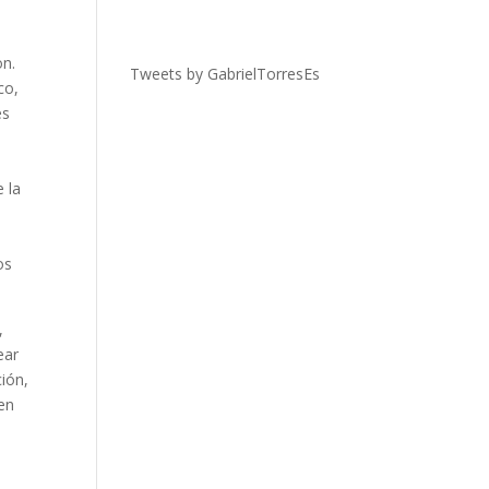
on.
Tweets by GabrielTorresEs
co,
es
o
 la
l
os
,
ear
ción,
den