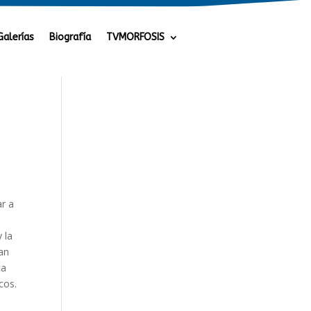
Galerías
Biografía
TVMORFOSIS
ar a
 la
tan
ca
cos.